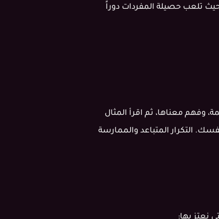
 القوي لاختبارات الكفاءة اللغوية الدولية مثل التوفل (TOEFL) أو الأيلتس (IELTS)، حيث تلعب حصيلة المفردات دوراً
، وفهم معناها، ثم اقرأ المثال
ك أو التحدث مع نفسك. التكرار المتباعد والممارسة
 نعتز بها: